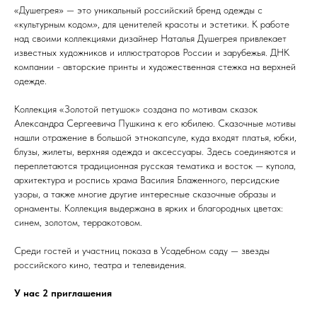
«Душегрея» — это уникальный российский бренд одежды с
«культурным кодом», для ценителей красоты и эстетики. К работе
над своими коллекциями дизайнер Наталья Душегрея привлекает
известных художников и иллюстраторов России и зарубежья. ДНК
компании - авторские принты и художественная стежка на верхней
одежде.
Коллекция «Золотой петушок» создана по мотивам сказок
Александра Сергеевича Пушкина к его юбилею. Сказочные мотивы
нашли отражение в большой этнокапсуле, куда входят платья, юбки,
блузы, жилеты, верхняя одежда и аксессуары. Здесь соединяются и
переплетаются традиционная русская тематика и восток — купола,
архитектура и роспись храма Василия Блаженного, персидские
узоры, а также многие другие интересные сказочные образы и
орнаменты. Коллекция выдержана в ярких и благородных цветах:
синем, золотом, терракотовом.
Среди гостей и участниц показа в Усадебном саду — звезды
российского кино, театра и телевидения.
У нас 2 приглашения