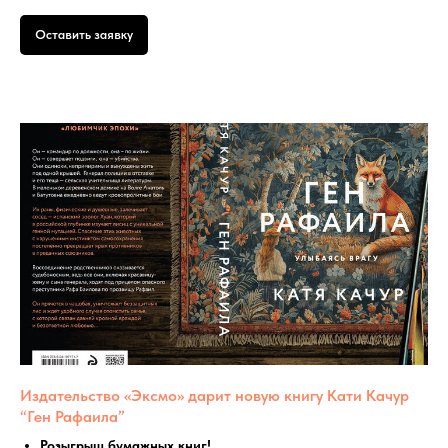
Оставить заявку
Издательство «Эксмо» дарит новую книгу Кати Качур
“Ген Рафаила”
Розыгрыш бумажных книг!