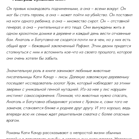
Он привык командовать подчиненными, а она – всеми вокруг. Он
мог бы стать героем, а она – может пойти на убийство. Он поставил
на ноги одного ребенка, а она – множество сирот. Он – отставной
генерал, а она – учительница и его теща. Они вынуждены жить в
одном крохотном домике в деревне и каждый день вести отчаянные
бои. Анатоль и Батутовна не сходятся почти ни в чем, но у них есть
общий враг – бежавший заключенный Рафаил. Этим двоим придется
столкнуться с ним и вспомнить кое-что из своего прошлого, которое
они очень хотели бы забыть.
Значительную роль в книге занимают любимые животные
писательницы Кати Качур – лисы. Далекую заволжскую деревеньку
посещает исследователь-зоолог Хуан, который наблюдает за этими
зверями с уникальной генной мутацией. Из-за нее у лис нарушен
инстинкт самосохранения. Понимая, что животных нужно спасать,
Анатоль и Батутовна объединяют усилия с Хуаном и, сами того не
замечая, становятся ближе и роднее друг другу. И это хорошо, ведь
впереди всю их семью ждет решительная схватка с более опасным
врагом.
Романы Кати Качур рассказывают о непростой жизни обычных
людей и о перипетиях судьбы, в которых они оказываются. Неловкие,