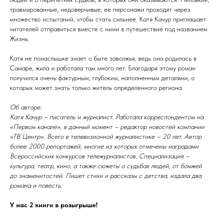
травмированные, недоверчивые, ее персонажи проходят через
множество испытаний, чтобы стать сильнее. Катя Качур приглашает
читателей отправиться вместе с ними в путешествие под названием
Жизнь.
Катя не понаслышке знает о быте заволжья, ведь она родилась в
Самаре, жила и работала там много лет. Благодаря этому роман
получился очень фактурным, глубоким, наполненным деталями, о
которых может знать только житель определенного региона.
Об авторе:
Катя Качур – писатель и журналист. Работала корреспондентом на
«Первом канале», в данный момент – редактор новостей компании
«ТВ Центр». Всего в телевизионной журналистике – 20 лет. Автор
более 2000 репортажей, многие из которых отмечены наградами
Всероссийских конкурсов тележурналистов. Специализация –
культура, театр, кино, а также сюжеты о судьбах людей, от бомжей
до знаменитостей. Пишет стихи и рассказы с детства, издала два
романа и повесть.
У нас 2 книги в розыгрыше!