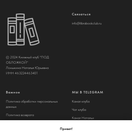
Связаться
info@librabookclub.ru
© 2024 Книжный клуб "ПОД
ОБЛОЖКОЙ"
Ломыкина Наталья Юрьевна
ИНН 463224463401
Важное
МЫ В TELEGRAM
Политика обработки персональных
Канал клуба
данных
Чат клуба
Политика возврата
Канал Натальи
Договор оферты
Канал Евгении
Привет!