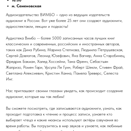
м. Семеновская
Аудиоиздательство ВИМБО – одно из ведущих издательств
аудиокниг в России. Вот уже более 25 лет они создают аудиокниги,
аудиоспектакли, лекции и подкасты!
Аудиотека Вимбо -- более 5000 записанных часов лучших книг
классических и современных, российских и иностранных авторов,
таких как Дина Рубина, Марина Степнова, Людмила Петрушевская,
Сергей Довлатов, Леонид Юзефович, Яна Вагнер, Анна Старобинец,
Фредрик Бакман, Халед Хоссейни, Тана Френч, Себастьян
Жапризо, Ромен Гари, Урсула Ле Гуин, Роберт Шекли, Стивен Фрай,
Светлана Алексиевич, Кристин Ханна, Памела Треверс, Селеста
Инг.
Нас приглашают своими глазами увидеть, как происходит создание
аудиокниг, которые мы так любим!
Вы сможете посмотреть, где записываются аудиокниги, узнать, как
проходит подготовка к чтению и процесс записи, узнаете кто
выбирает чтеца и какие нюансы используют актёры озвучания во
время работы. Вы погрузитесь в мир звуков и узнаете, как любимые