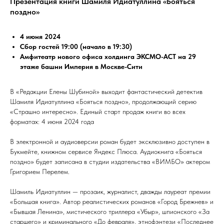
Презентация книги Шамиля Идиатуллина «Бояться
поздно»
4 июня 2024
Сбор гостей 19:00 (начало в 19:30)
Амфитеатр нового офиса холдинга ЭКСМО-АСТ на 29
этаже башни Империя в Москве-Сити
В «Редакции Елены Шубиной» выходит фантастический детектив
Шамиля Идиатуллина «Бояться поздно», продолжающий серию
«Страшно интересно». Единый старт продаж книги во всех
форматах: 4 июня 2024 года
В электронной и аудиоверсии роман будет эксклюзивно доступен в
Букмейте, книжном сервисе Яндекс Плюса. Аудиокнига «Бояться
поздно» будет записана в студии издательства «ВИМБО» актером
Григорием Перелем.
Шамиль Идиатуллин — прозаик, журналист, дважды лауреат премии
«Большая книга». Автор реалистических романов «Город Брежнев» и
«Бывшая Ленина», мистического триллера «Убыр», шпионского «За
старшего» и криминального «До февраля», этнофэнтези «Последнее