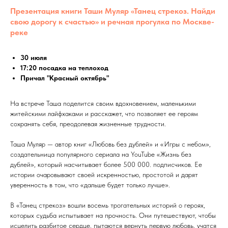
Презентация книги Таши Муляр «Танец стрекоз. Найди
свою дорогу к счастью» и речная прогулка по Москве-
реке
30 июля
17:20 посадка на теплоход
Причал "Красный октябрь"
На встрече Таша поделится своим вдохновением, маленькими
житейскими лайфхаками и расскажет, что позволяет ее героям
сохранять себя, преодолевая жизненные трудности.
Таша Муляр — автор книг «Любовь без дублей» и «Игры с небом»,
создательница популярного сериала на YouTube «Жизнь без
дублей», который насчитывает более 500 000. подписчиков. Ее
истории очаровывают своей искренностью, простотой и дарят
уверенность в том, что «дальше будет только лучше».
В «Танец стрекоз» вошли восемь трогательных историй о героях,
которых судьба испытывает на прочность. Они путешествуют, чтобы
исцелить разбитое сердце, пытаются вернуть первую любовь, учатся