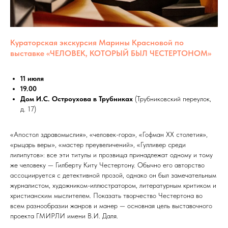
Кураторская экскурсия Марины Красновой по
выставке «ЧЕЛОВЕК, КОТОРЫЙ БЫЛ ЧЕСТЕРТОНОМ»
11 июля
19.00
Дом И.С. Остроухова в Трубниках
(Трубниковский переулок,
д. 17)
«Апостол здравомыслия», «человек-гора», «Гофман ХХ столетия»,
«рыцарь веры», «мастер преувеличений», «Гулливер среди
лилипутов»: все эти титулы и прозвища принадлежат одному и тому
же человеку — Гилберту Киту Честертону. Обычно его авторство
ассоциируется с детективной прозой, однако он был замечательным
журналистом, художником-иллюстратором, литературным критиком и
христианским мыслителем. Показать творчество Честертона во
всем разнообразии жанров и манер — основная цель выставочного
проекта ГМИРЛИ имени В.И. Даля.