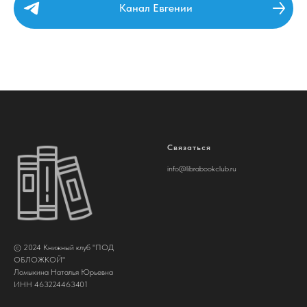
Канал Евгении
Связаться
info@librabookclub.ru
© 2024 Книжный клуб "ПОД
ОБЛОЖКОЙ"
Ломыкина Наталья Юрьевна
ИНН 463224463401