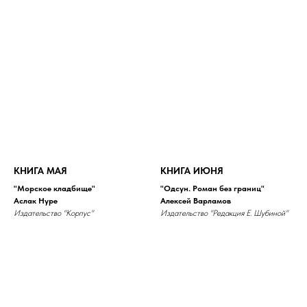
КНИГА МАЯ
КНИГА ИЮНЯ
"Морское кладбище"
"Одсун. Роман без границ"
Аслак Нуре
Алексей Варламов
Издательство "Корпус"
Издательство "Редакция Е. Шубиной"