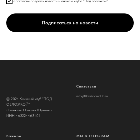
Я согласен получать новости и анонсы клуба "Под обложкой"
Подписаться на новости
Связаться
info@librabookclub.ru
© 2024 Книжный клуб "ПОД
ОБЛОЖКОЙ"
Ломыкина Наталья Юрьевна
ИНН 463224463401
Важное
МЫ В TELEGRAM