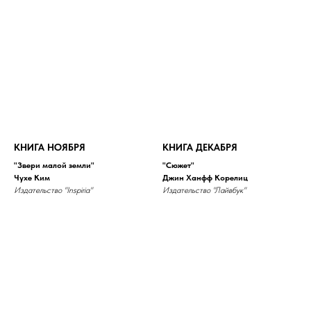
КНИГА НОЯБРЯ
КНИГА ДЕКАБРЯ
"Звери малой земли"
"Сюжет"
Чухе Ким
Джин Ханфф Корелиц
Издательство "Inspiria"
Издательство "Лайвбук"