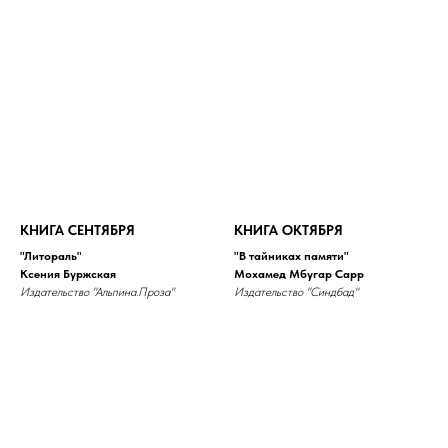
КНИГА СЕНТЯБРЯ
КНИГА ОКТЯБРЯ
"Литораль"
"В тайниках памяти"
Ксения Буржская
Мохамед Мбугар Сарр
Издательство "Альпина.Проза"
Издательство "Синдбад"