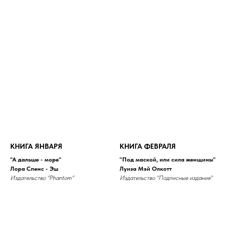
КНИГА ЯНВАРЯ
КНИГА ФЕВРАЛЯ
"А дальше - море"
"Под маской, или сила женщины"
Лора Спенс - Эш
Луиза Мэй Олкотт
Издательство "Phantom"
Издательство "Подписные издания"